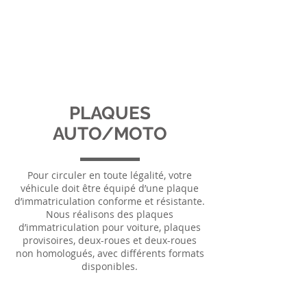
CORDONNERIE
MODERNE BELLOTTO
MULTI-SERVICES
Un savoir-faire depuis 4 générations ...
PLAQUES
AUTO/MOTO
Pour circuler en toute légalité, votre
véhicule doit être équipé d’une plaque
d’immatriculation conforme et résistante.
Nous réalisons des plaques
d’immatriculation pour voiture, plaques
provisoires, deux-roues et deux-roues
non homologués, avec différents formats
disponibles.