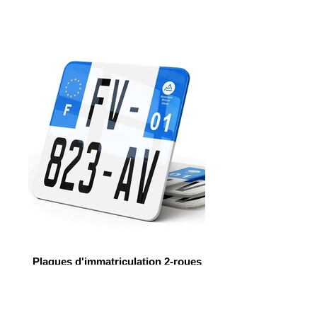
Plaques d'immatriculation 2-roues
Pour équiper votre deux-roues, vous devez
choisir des plaques d’immatriculation
conformes et résistantes. Nous proposons
plusieurs plaques pour deux-roues
disponibles.